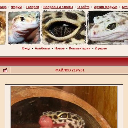
ница
•
Форум
•
Галерея
•
Вопросы и ответы
•
О сайте
•
Архив форума
•
Куп
Вход
•
Альбомы
•
Новое
•
Комментарии
•
Лучшее
ФАЙЛОВ 219/261