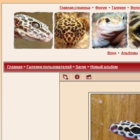
Главная страница
•
Форум
•
Галерея
•
Вопр
Вход
•
Альбомы
Главная
>
Галереи пользователей
>
Sarge
>
Новый альбом