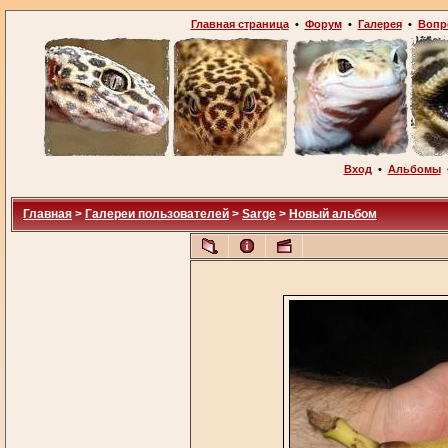
Главная страница
•
Форум
•
Галерея
•
Вопр
Вход
•
Альбомы
Главная
>
Галереи пользователей
>
Sarge
>
Новый альбом