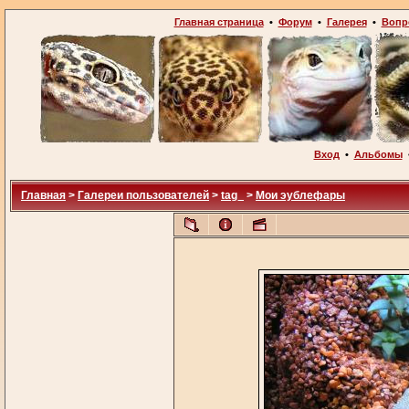
Главная страница
•
Форум
•
Галерея
•
Вопр
Вход
•
Альбомы
Главная
>
Галереи пользователей
>
tag_
>
Мои эублефары