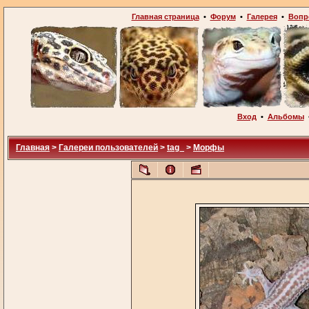
Главная страница
•
Форум
•
Галерея
•
Вопр
Вход
•
Альбомы
Главная
>
Галереи пользователей
>
tag_
>
Морфы