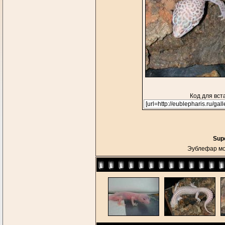
Код для вст
Supe
Эублефар мо