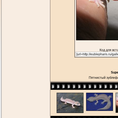
Код для вст
Supe
Пятнистый эублефа