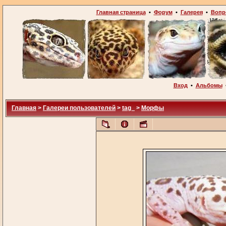
Главная страница
•
Форум
•
Галерея
•
Вопр
Вход
•
Альбомы
Главная
>
Галереи пользователей
>
tag_
>
Морфы