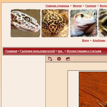
Главная страница
•
Форум
•
Галерея
•
Вопр
Вход
•
Альбомы
Главная
>
Галереи пользователей
>
tag_
>
Иллюстрации к статьям