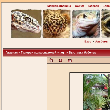
Главная страница
•
Форум
•
Галерея
•
Вопр
Вход
•
Альбомы
Главная
>
Галереи пользователей
>
tag_
>
Выставка бабочек