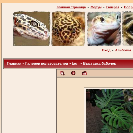
Главная страница
•
Форум
•
Галерея
•
Вопр
Вход
•
Альбомы
Главная
>
Галереи пользователей
>
tag_
>
Выставка бабочек