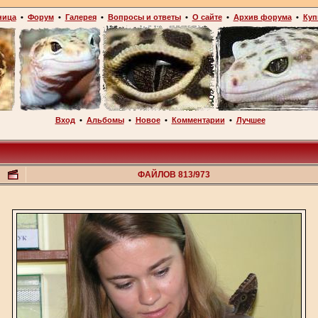
ница
•
Форум
•
Галерея
•
Вопросы и ответы
•
О сайте
•
Архив форума
•
Куп
Вход
•
Альбомы
•
Новое
•
Комментарии
•
Лучшее
ФАЙЛОВ 813/973