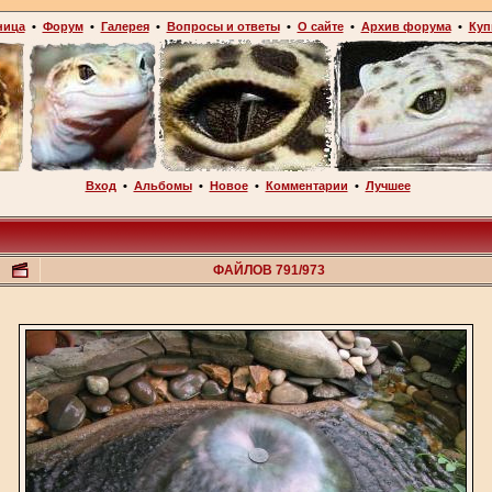
ница
•
Форум
•
Галерея
•
Вопросы и ответы
•
О сайте
•
Архив форума
•
Куп
Вход
•
Альбомы
•
Новое
•
Комментарии
•
Лучшее
ФАЙЛОВ 791/973