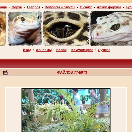
ница
•
Форум
•
Галерея
•
Вопросы и ответы
•
О сайте
•
Архив форума
•
Куп
Вход
•
Альбомы
•
Новое
•
Комментарии
•
Лучшее
ФАЙЛОВ 774/973