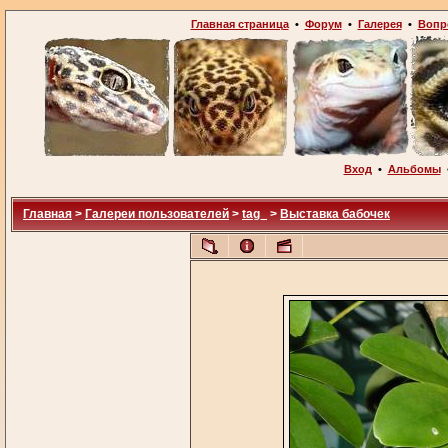
Главная страница
•
Форум
•
Галерея
•
Вопр
Вход
•
Альбомы
Главная
>
Галереи пользователей
>
tag_
>
Выставка бабочек