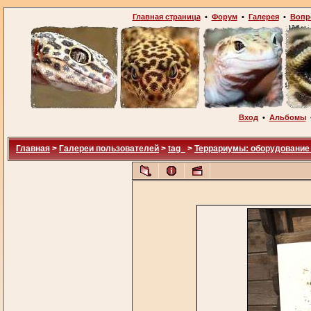
Главная страница
•
Форум
•
Галерея
•
Вопр
Вход
•
Альбомы
Главная
>
Галереи пользователей
>
tag_
>
Террариумы: оборудование 