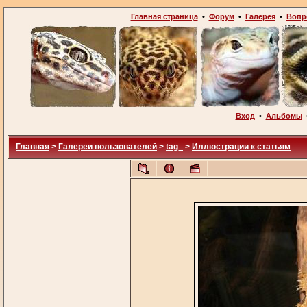
Главная страница
•
Форум
•
Галерея
•
Вопр
Вход
•
Альбомы
Главная
>
Галереи пользователей
>
tag_
>
Иллюстрации к статьям