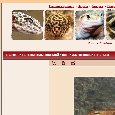
Главная страница
•
Форум
•
Галерея
•
Вопр
Вход
•
Альбомы
Главная
>
Галереи пользователей
>
tag_
>
Иллюстрации к статьям