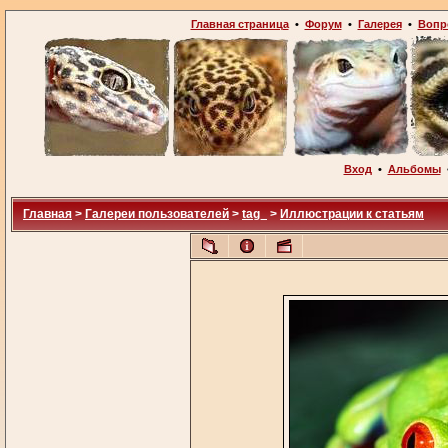
Главная страница
•
Форум
•
Галерея
•
Вопр
Вход
•
Альбомы
Главная
>
Галереи пользователей
>
tag_
>
Иллюстрации к статьям