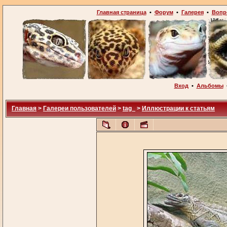
Главная страница
•
Форум
•
Галерея
•
Вопр
Вход
•
Альбомы
Главная
>
Галереи пользователей
>
tag_
>
Иллюстрации к статьям