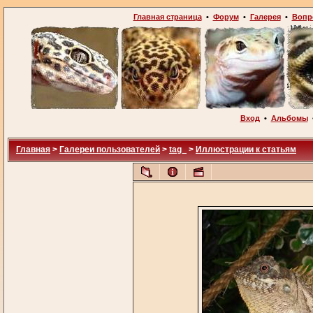
Главная страница
•
Форум
•
Галерея
•
Вопр
Вход
•
Альбомы
Главная
>
Галереи пользователей
>
tag_
>
Иллюстрации к статьям