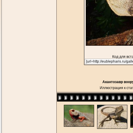
Код для вст
Акантозавр воор
Иллюстрация к ста