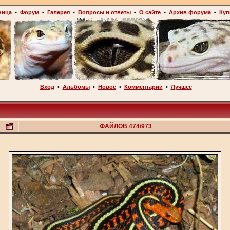
ница
•
Форум
•
Галерея
•
Вопросы и ответы
•
О сайте
•
Архив форума
•
Куп
Вход
•
Альбомы
•
Новое
•
Комментарии
•
Лучшее
ФАЙЛОВ 474/973