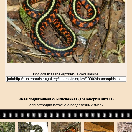
Код для вставки картинки в сообщение:
Змея подвязочная обыкновенная (Thamnophis sirtalis)
Иллюстрация к статье о подвязочных змеях