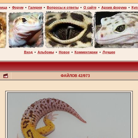
ница
•
Форум
•
Галерея
•
Вопросы и ответы
•
О сайте
•
Архив форума
•
Куп
Вход
•
Альбомы
•
Новое
•
Комментарии
•
Лучшее
ФАЙЛОВ 42/973