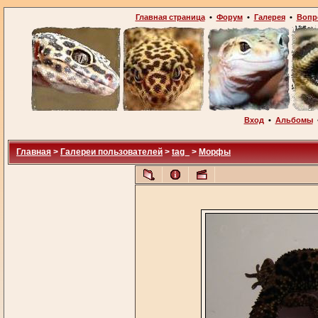
Главная страница
•
Форум
•
Галерея
•
Вопр
Вход
•
Альбомы
Главная
>
Галереи пользователей
>
tag_
>
Морфы