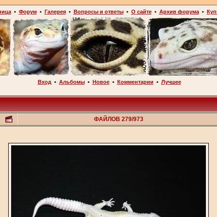
ница
•
Форум
•
Галерея
•
Вопросы и ответы
•
О сайте
•
Архив форума
•
Куп
Вход
•
Альбомы
•
Новое
•
Комментарии
•
Лучшее
ФАЙЛОВ 279/973