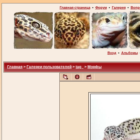
Главная страница
•
Форум
•
Галерея
•
Вопр
Вход
•
Альбомы
Главная
>
Галереи пользователей
>
tag_
>
Морфы