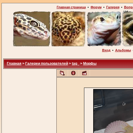
Главная страница
•
Форум
•
Галерея
•
Вопр
Вход
•
Альбомы
Главная
>
Галереи пользователей
>
tag_
>
Морфы