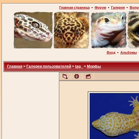
Главная страница
•
Форум
•
Галерея
•
Вопр
Вход
•
Альбомы
Главная
>
Галереи пользователей
>
tag_
>
Морфы