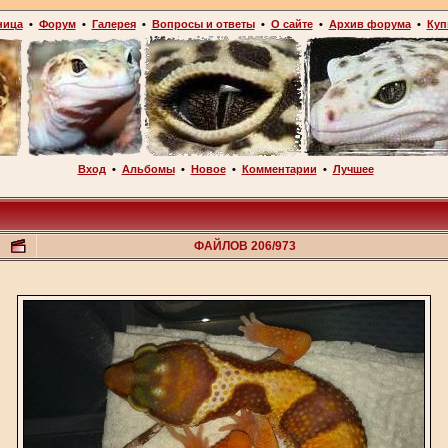
ница
•
Форум
•
Галерея
•
Вопросы и ответы
•
О сайте
•
Архив форума
•
Куп
Вход
•
Альбомы
•
Новое
•
Комментарии
•
Лучшее
ФАЙЛОВ 206/973