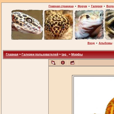
Главная страница
•
Форум
•
Галерея
•
Вопр
Вход
•
Альбомы
Главная
>
Галереи пользователей
>
tag_
>
Морфы