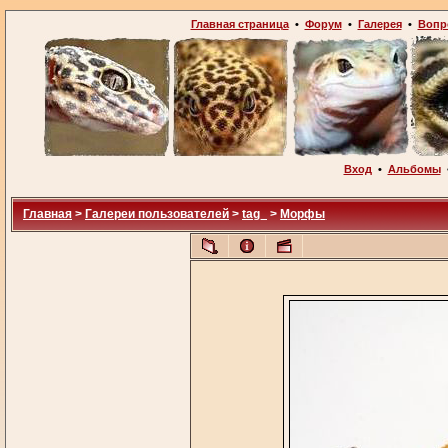
Главная страница
•
Форум
•
Галерея
•
Вопр
Вход
•
Альбомы
Главная
>
Галереи пользователей
>
tag_
>
Морфы