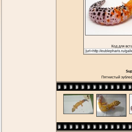
Код для вст
Sup
Пятнистый эубл