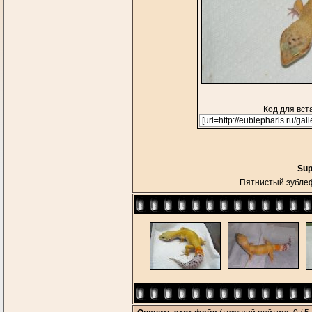
Код для вст
Sup
Пятнистый эубл