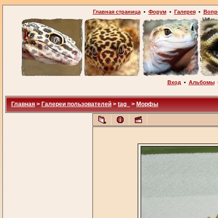
Главная страница
•
Форум
•
Галерея
•
Вопр
Вход
•
Альбомы
Главная
>
Галереи пользователей
>
tag_
>
Морфы