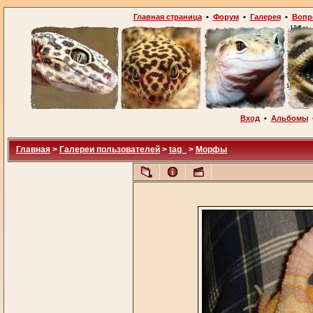
Главная страница
•
Форум
•
Галерея
•
Вопр
Вход
•
Альбомы
Главная
>
Галереи пользователей
>
tag_
>
Морфы