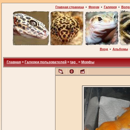
Главная страница
•
Форум
•
Галерея
•
Вопр
Вход
•
Альбомы
Главная
>
Галереи пользователей
>
tag_
>
Морфы