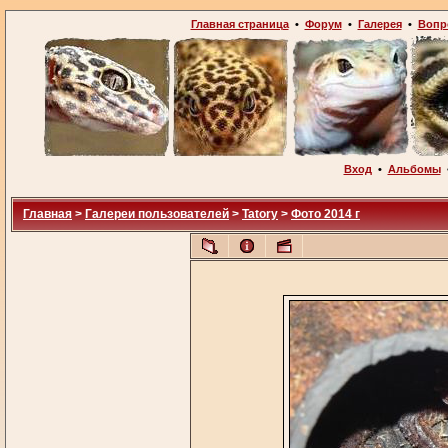
Главная страница
•
Форум
•
Галерея
•
Вопр
Вход
•
Альбомы
Главная
>
Галереи пользователей
>
Tatory
>
Фото 2014 г