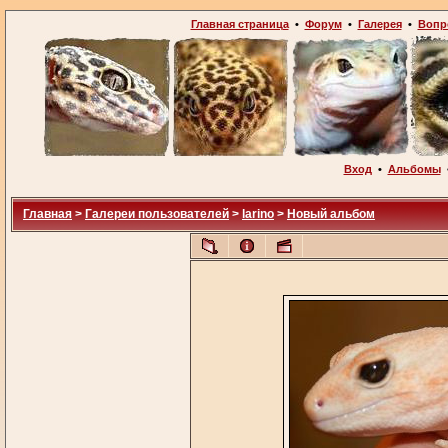
Главная страница
•
Форум
•
Галерея
•
Вопр
Вход
•
Альбомы
Главная
>
Галереи пользователей
>
larino
>
Новый альбом