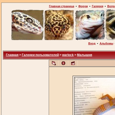
Главная страница
•
Форум
•
Галерея
•
Вопр
Вход
•
Альбомы
Главная
>
Галереи пользователей
>
warlock
>
Малышня