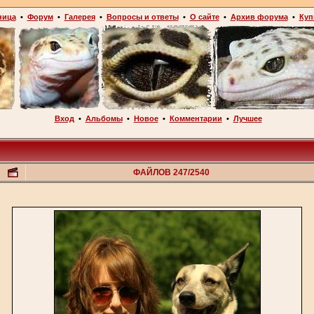
ница
•
Форум
•
Галерея
•
Вопросы и ответы
•
О сайте
•
Архив форума
•
Куп
Вход
•
Альбомы
•
Новое
•
Комментарии
•
Лучшее
ФАЙЛОВ 247/2540