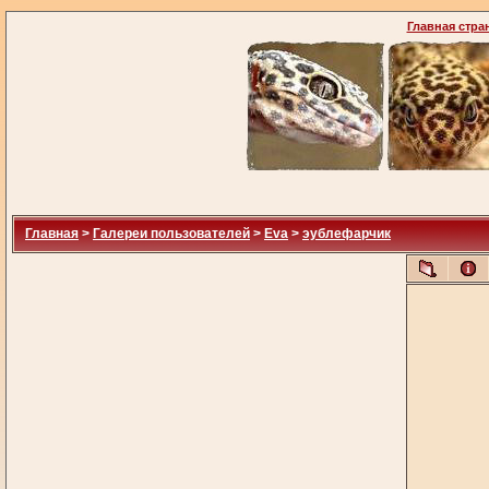
Главная стра
Главная
>
Галереи пользователей
>
Eva
>
эублефарчик