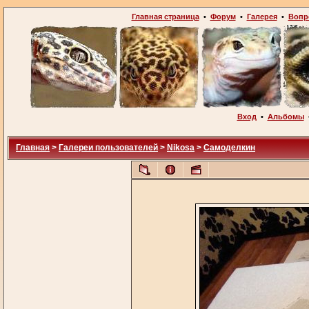
Главная страница
•
Форум
•
Галерея
•
Вопр
Вход
•
Альбомы
Главная
>
Галереи пользователей
>
Nikosa
>
Самоделкин