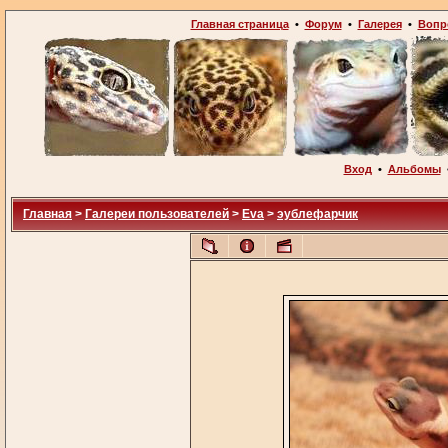
Главная страница
•
Форум
•
Галерея
•
Вопр
Вход
•
Альбомы
Главная
>
Галереи пользователей
>
Eva
>
эублефарчик