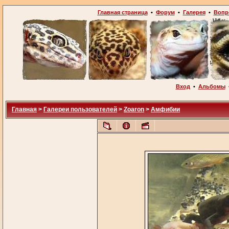
Главная страница
•
Форум
•
Галерея
•
Вопр
Вход
•
Альбомы
Главная
>
Галереи пользователей
>
Zoaron
>
Амфибии