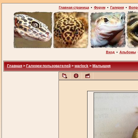
Главная страница
•
Форум
•
Галерея
•
Вопр
Вход
•
Альбомы
Главная
>
Галереи пользователей
>
warlock
>
Малышня