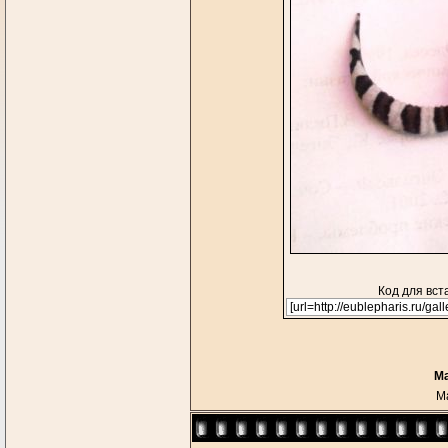
Код для вст
М
М