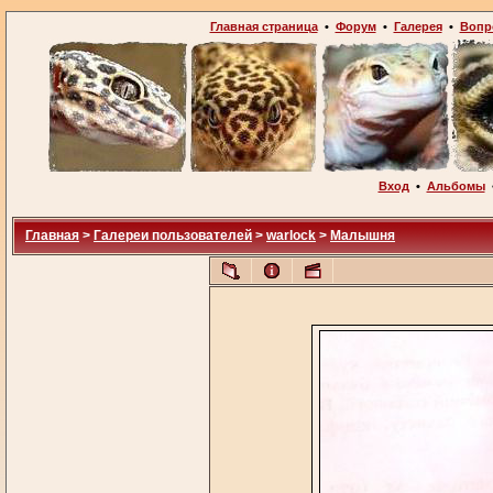
Главная страница
•
Форум
•
Галерея
•
Вопр
Вход
•
Альбомы
Главная
>
Галереи пользователей
>
warlock
>
Малышня