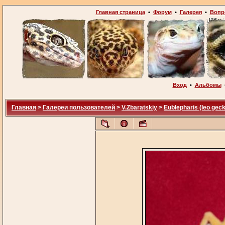
Главная страница
•
Форум
•
Галерея
•
Вопр
Вход
•
Альбомы
Главная
>
Галереи пользователей
>
V.Zbaratskiy
>
Eublepharis (leo gec