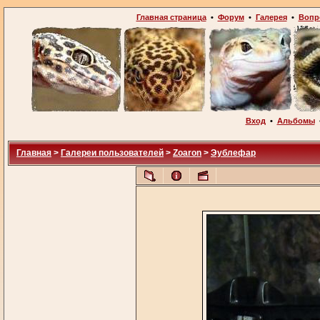
Главная страница
•
Форум
•
Галерея
•
Вопр
Вход
•
Альбомы
Главная
>
Галереи пользователей
>
Zoaron
>
Эублефар