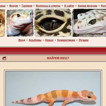
ница
•
Форум
•
Галерея
•
Вопросы и ответы
•
О сайте
•
Архив форума
•
Куп
Вход
•
Альбомы
•
Новое
•
Комментарии
•
Лучшее
ФАЙЛОВ 89/117