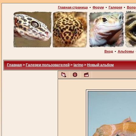
Главная страница
•
Форум
•
Галерея
•
Вопр
Вход
•
Альбомы
Главная
>
Галереи пользователей
>
larino
>
Новый альбом