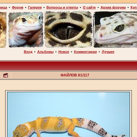
ница
•
Форум
•
Галерея
•
Вопросы и ответы
•
О сайте
•
Архив форума
•
Куп
Вход
•
Альбомы
•
Новое
•
Комментарии
•
Лучшее
ФАЙЛОВ 81/117