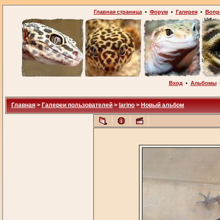
Главная страница
•
Форум
•
Галерея
•
Вопр
Вход
•
Альбомы
Главная
>
Галереи пользователей
>
larino
>
Новый альбом