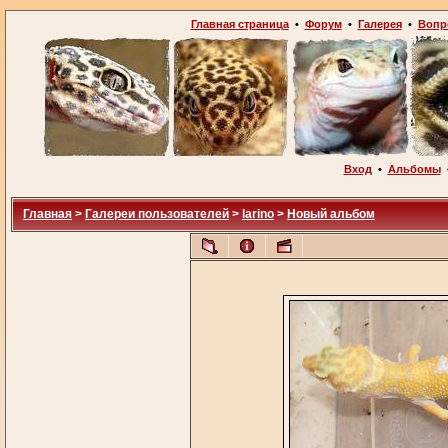
Главная страница
•
Форум
•
Галерея
•
Вопр
Вход
•
Альбомы
Главная
>
Галереи пользователей
>
larino
>
Новый альбом