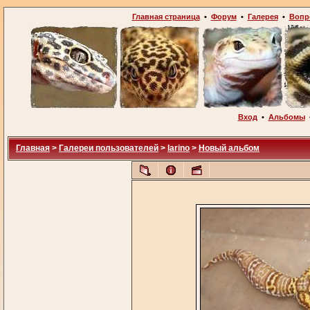
Главная страница
•
Форум
•
Галерея
•
Вопр
Вход
•
Альбомы
Главная
>
Галереи пользователей
>
larino
>
Новый альбом