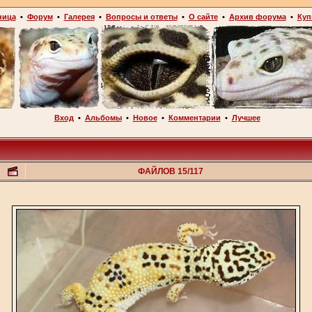
ница
•
Форум
•
Галерея
•
Вопросы и ответы
•
О сайте
•
Архив форума
•
Куп
Вход
•
Альбомы
•
Новое
•
Комментарии
•
Лучшее
ФАЙЛОВ 15/117